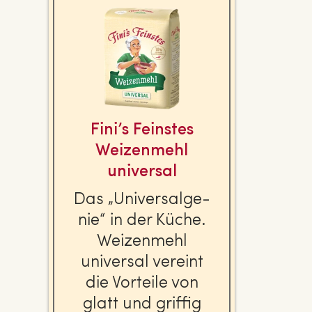
Fini’s Feinstes
Wei­zen­mehl
universal
Das „Uni­ver­sal­ge­
nie“ in der Küche.
Wei­zen­mehl
universal vereint
die Vorteile von
glatt und griffig