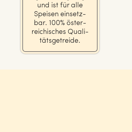
und ist für alle
Speisen ein­setz­
bar. 100% ös­ter­
rei­chi­sches Qua­li­
täts­ge­trei­de.