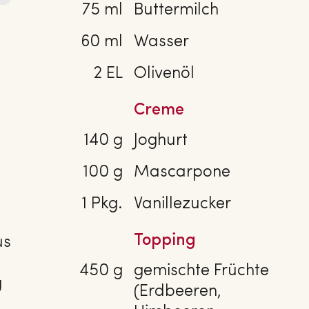
75 ml
Buttermilch
60 ml
Wasser
2 EL
Olivenöl
Creme
140 g
Joghurt
100 g
Mascarpone
1 Pkg.
Vanillezucker
Topping
us
450 g
gemischte Früchte
g
(Erdbeeren,