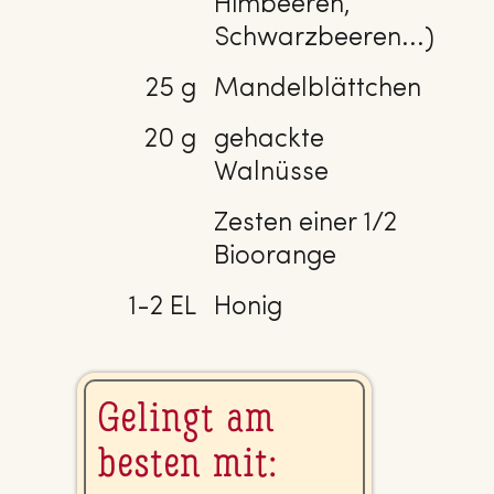
Himbeeren,
Schwarzbeeren...)
25 g
Mandelblättchen
20 g
gehackte
Walnüsse
Zesten einer 1/2
Bioorange
1-2 EL
Honig
Gelingt am
besten mit: