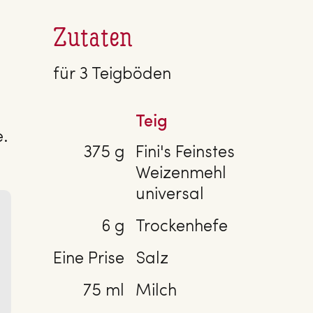
Zutaten
für 3 Teigböden
Teig
e.
375 g
Fini's Feinstes
Weizenmehl
universal
6 g
Trockenhefe
Eine Prise
Salz
75 ml
Milch