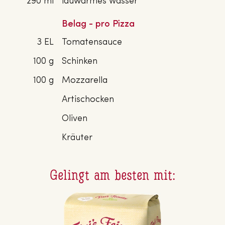
290 ml
lauwarmes Wasser
Belag - pro Pizza
3 EL
Tomatensauce
100 g
Schinken
100 g
Mozzarella
Artischocken
Oliven
Kräuter
Gelingt am besten mit: