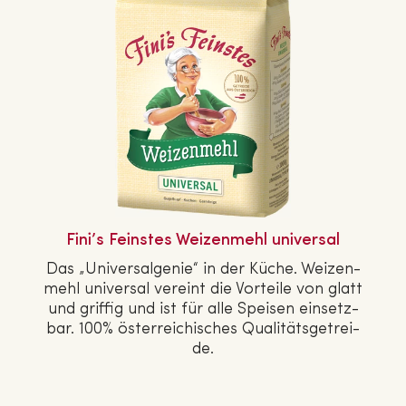
Fini’s Feinstes Wei­zen­mehl universal
Das „Uni­ver­sal­ge­nie“ in der Küche. Wei­zen­
mehl universal vereint die Vorteile von glatt
und griffig und ist für alle Speisen ein­setz­
bar. 100% ös­ter­rei­chi­sches Qua­li­täts­ge­trei­
de.