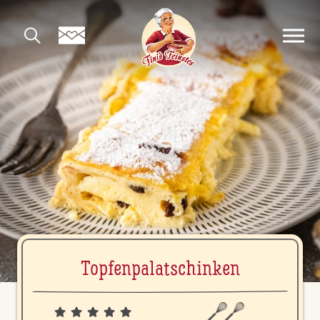
Top­fen­pa­la­tschin­ken