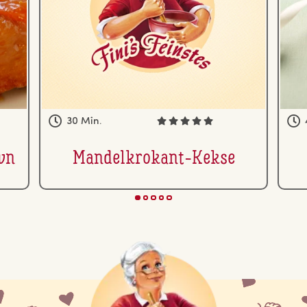
30 Min.
own
Man­del­kro­kant-Kekse