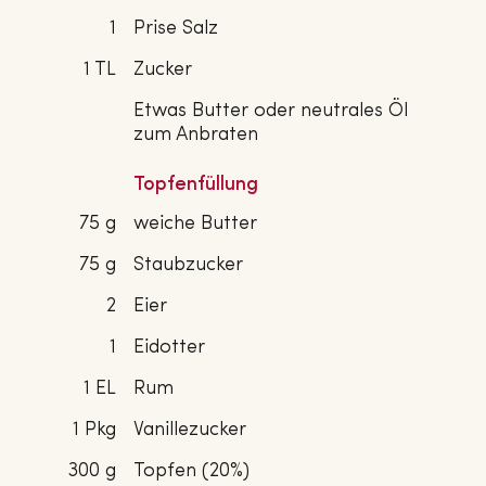
1
Prise Salz
1 TL
Zucker
Etwas Butter oder neutrales Öl
zum Anbraten
Topfenfüllung
75 g
weiche Butter
75 g
Staubzucker
2
Eier
1
Eidotter
1 EL
Rum
1 Pkg
Vanillezucker
300 g
Topfen (20%)