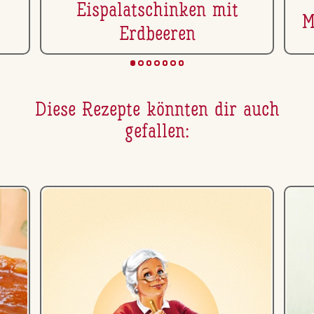
Eis­pa­la­tschin­ken mit
M
Erdbeeren
Diese Rezepte könnten dir auch
gefallen: