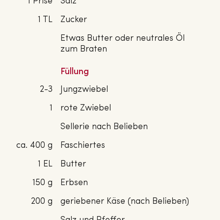
1 Prise
Salz
1 TL
Zucker
Etwas Butter oder neutrales Öl
zum Braten
Füllung
2-3
Jungzwiebel
1
rote Zwiebel
Sellerie nach Belieben
ca. 400 g
Faschiertes
1 EL
Butter
150 g
Erbsen
200 g
geriebener Käse (nach Belieben)