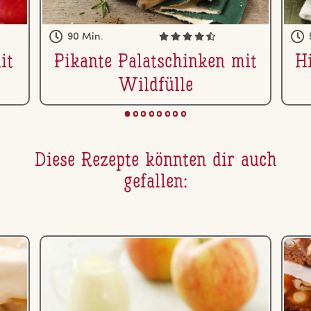
90 Min.
it
Pikante Pa­la­tschin­ken mit
Hi
Wildfülle
Diese Rezepte könnten dir auch
gefallen: