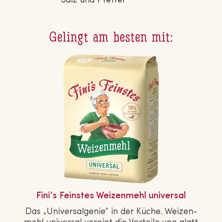
Salz und Pfeffer
Gelingt am besten mit:
Fini’s Feinstes Wei­zen­mehl universal
Das „Uni­ver­sal­ge­nie“ in der Küche. Wei­zen­