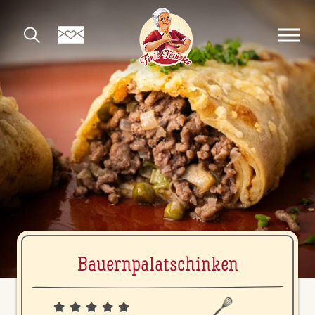
Bau­ern­pa­la­tschin­ken