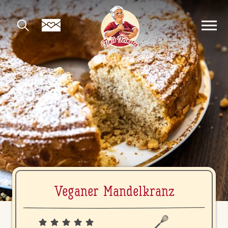
Veganer Man­del­kranz