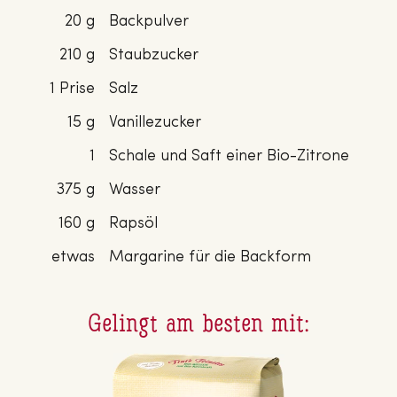
20 g
Backpulver
210 g
Staubzucker
1 Prise
Salz
15 g
Vanillezucker
1
Schale und Saft einer Bio-Zitrone
375 g
Wasser
160 g
Rapsöl
etwas
Margarine für die Backform
Gelingt am besten mit: