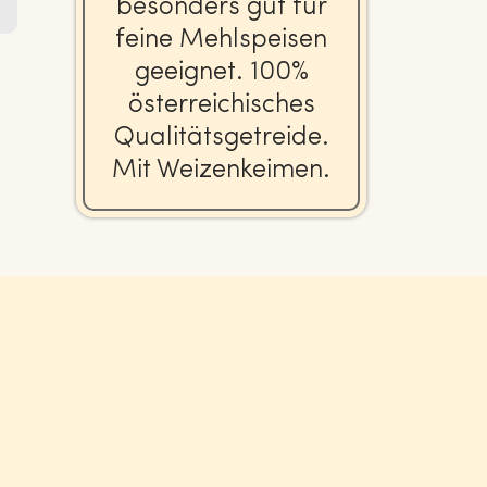
besonders gut für
feine Mehl­spei­sen
geeignet. 100%
ös­ter­rei­chi­sches
Qua­li­täts­ge­trei­de.
Mit Wei­zen­kei­men.