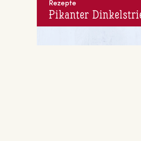
Rezepte
Pikanter Din­kel­s­tri