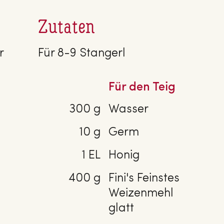
Zutaten
r
Für 8-9 Stangerl
Für den Teig
300 g
Wasser
10 g
Germ
1 EL
Honig
400 g
Fini's Feinstes
Weizenmehl
glatt