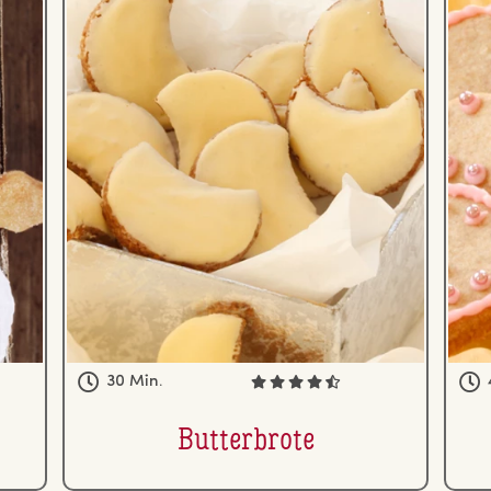
30 Min.
But­ter­bro­te