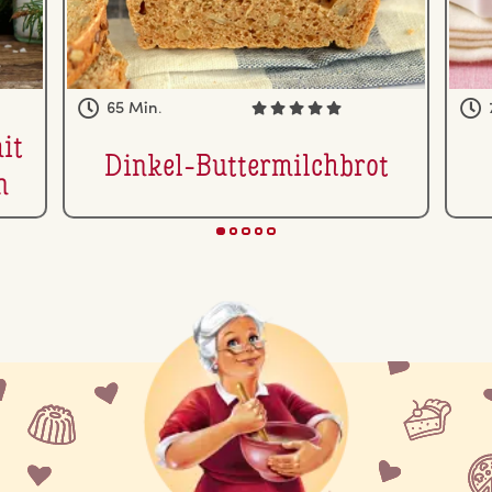
65 Min.
it
Dinkel-But­ter­milch­brot
n