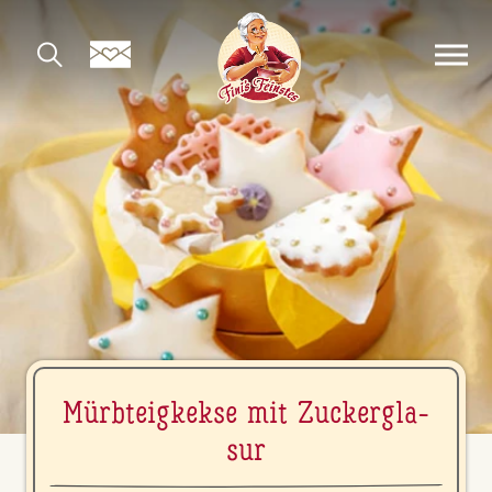
Mürb­teig­kek­se mit Zu­cker­gla­
sur