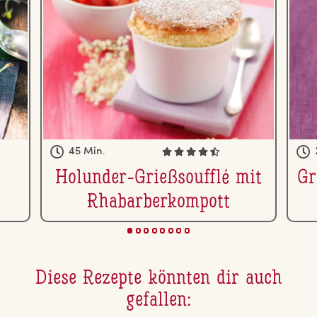
45 Min.
Holunder-Grieß­souf­flé mit
Gr
Rha­bar­ber­kom­pott
Diese Rezepte könnten dir auch
gefallen: