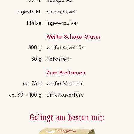
1/2 TL
Backpulver
2 gestr. EL
Kakaopulver
1 Prise
Ingwerpulver
Weiße-Schoko-Glasur
300 g
weiße Kuvertüre
30 g
Kokosfett
Zum Bestreuen
ca. 75 g
weiße Mandeln
ca. 80 – 100 g
Bitterkuvertüre
Gelingt am besten mit: