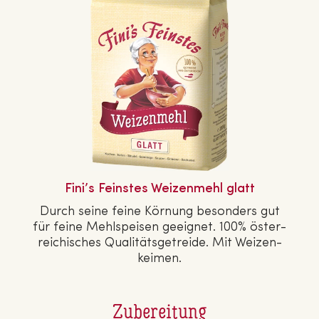
Fini’s Feinstes Wei­zen­mehl glatt
Durch seine feine Körnung besonders gut
für feine Mehl­spei­sen geeignet. 100% ös­ter­
rei­chi­sches Qua­li­täts­ge­trei­de. Mit Wei­zen­
kei­men.
Zubereitung