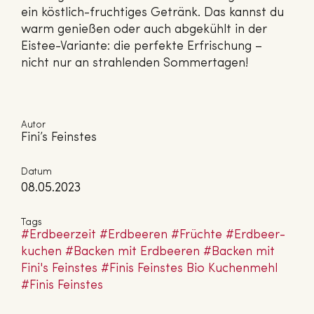
ein köstlich-fruchtiges Getränk. Das kannst du
warm genießen oder auch abgekühlt in der
Eistee-Variante: die perfekte Erfrischung –
nicht nur an strahlenden Sommertagen!
Autor
Fini’s Feinstes
Datum
08.05.2023
Tags
#Erd­beer­zeit
#Erdbeeren
#Früchte
#Erd­beer­
ku­chen
#Backen mit Erdbeeren
#Backen mit
Fini's Feinstes
#Finis Feinstes Bio Ku­chen­mehl
#Finis Feinstes