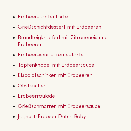
Erdbeer-Top­fen­tor­te
Grieß­schicht­des­sert mit Erdbeeren
Brand­teig­krap­ferl mit Zi­tro­nen­eis und
Erdbeeren
Erdbeer-Va­nille­creme-Torte
Top­fen­knö­del mit Erd­beer­sauce
Eis­pa­la­tschin­ken mit Erdbeeren
Obst­ku­chen
Erd­beer­rou­la­de
Grieß­schmar­ren mit Erd­beer­sauce
Joghurt-Erdbeer Dutch Baby