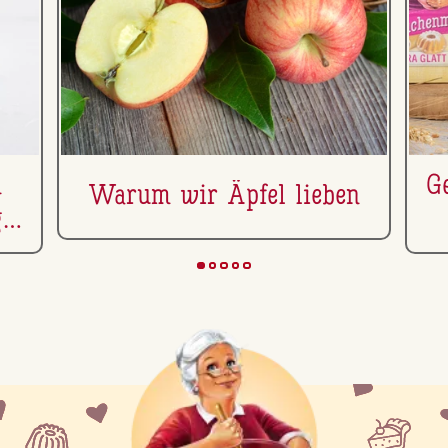
n
Ge
Warum wir Äpfel lieben
g