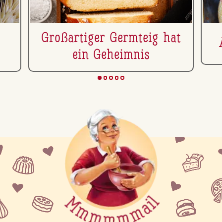
Gro­ß­ar­ti­ger Germteig hat
ein Geheimnis