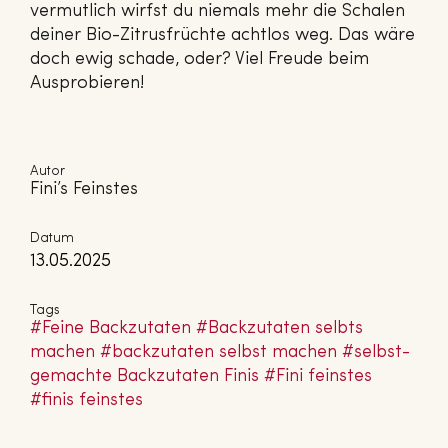
vermutlich wirfst du niemals mehr die Schalen
deiner Bio-Zitrusfrüchte achtlos weg. Das wäre
doch ewig schade, oder? Viel Freude beim
Ausprobieren!
Autor
Fini’s Feinstes
Datum
13.05.2025
Tags
#Feine Back­zu­ta­ten
#Back­zu­ta­ten selbts
machen
#back­zu­ta­ten selbst machen
#selbst­
ge­mach­te Back­zu­ta­ten Finis
#Fini feinstes
#finis feinstes