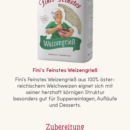
Fini’s Feinstes Wei­zen­grieß
Fini’s Feinstes Wei­zen­grieß aus 100% ös­ter­
rei­chi­schem Weich­wei­zen eignet sich mit
seiner herzhaft körnigen Struktur
besonders gut für Sup­pen­ein­la­gen, Aufläufe
und Desserts.
Zubereitung