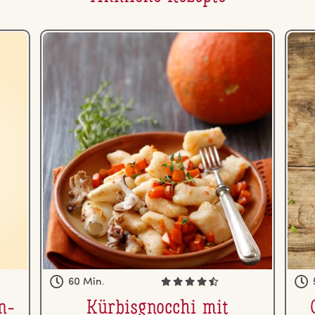
60 Min.
en­
Kür­bis­gnoc­chi mit