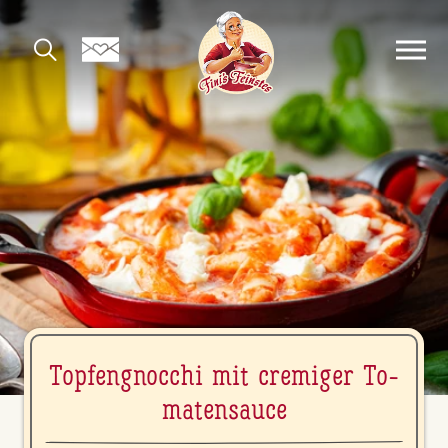
Top­fen­gnoc­chi mit cremiger To­
ma­ten­sauce