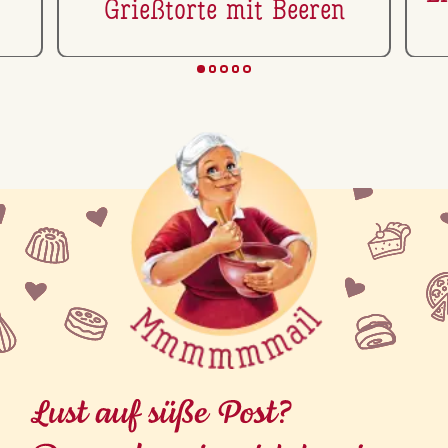
Grie­ß­tor­te mit Beeren