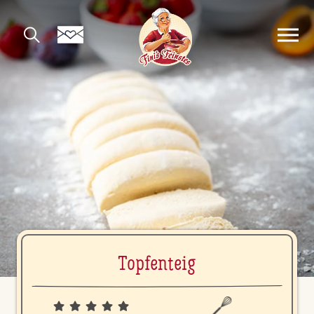
Top­fen­teig