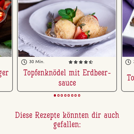
30 Min.
ger
Top­fen­knö­del mit Erd­beer­
To
sauce
Diese Rezepte könnten dir auch
gefallen: