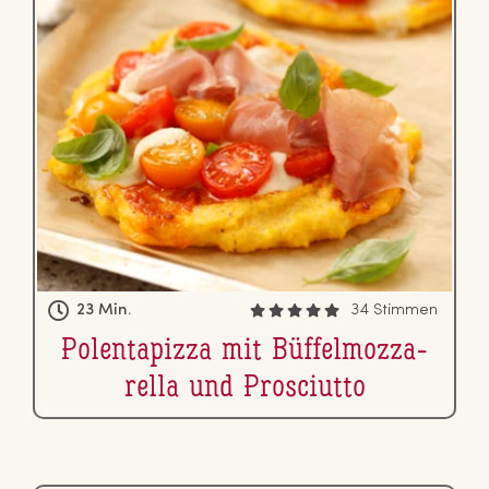
23 Min.
34 Stimmen
Po­len­ta­piz­za mit Büf­fel­moz­za­
rel­la und Pro­s­ciut­to