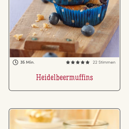
35 Min.
22 Stimmen
Hei­del­beer­muf­fins