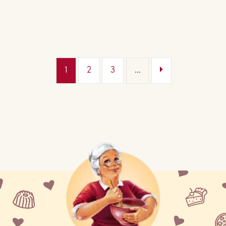
1
2
3
...