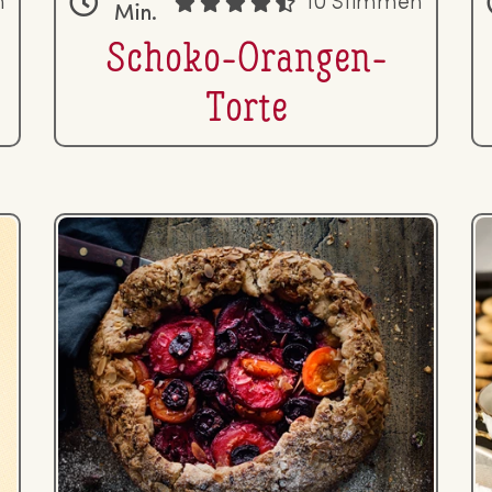
n
10 Stimmen
Min.
Schoko-Orangen-
Torte