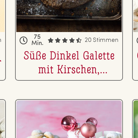
75
n
20 Stimmen
Min.
Süße Dinkel Galette
r
mit Kirschen,
Marillen & Zwetsch­
ken