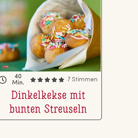
40
7 Stimmen
Min.
Din­kel­kek­se mit
bunten Streuseln