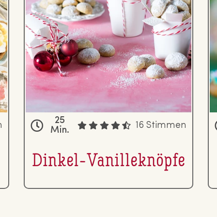
25
n
16 Stimmen
Min.
Dinkel-Va­nil­le­knöp­fe