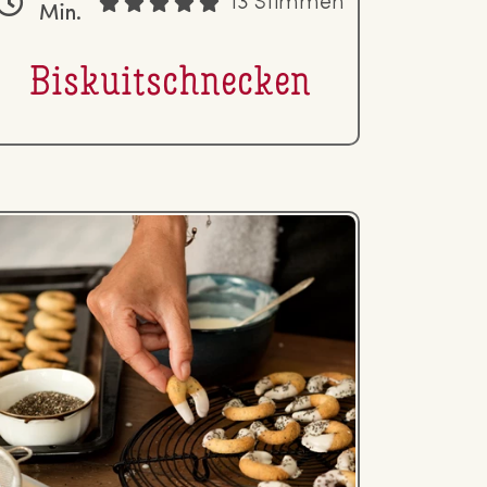
13 Stimmen
Min.
Bis­kuit­schne­cken