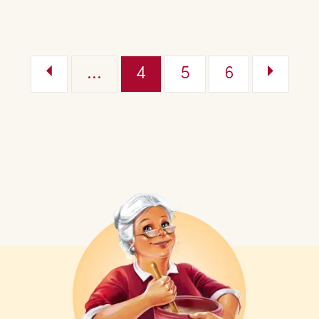
...
4
5
6