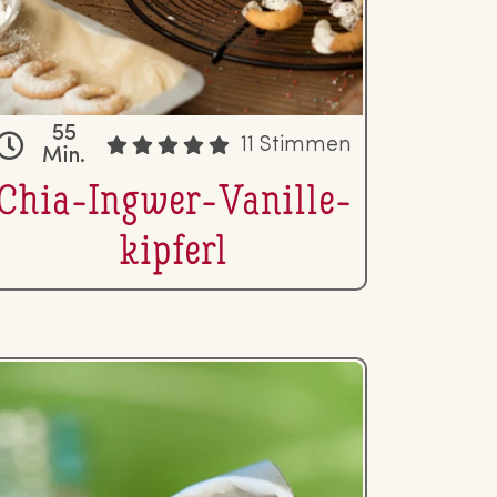
55
11 Stimmen
Min.
Chia-Ingwer-Va­nil­le­
kip­ferl