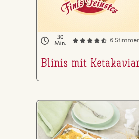
30
6 Stimme
Min.
Blinis mit Keta­ka­vi­a