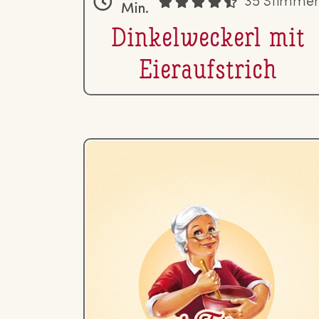
35 Stimme
Min.
Din­kel­we­ckerl mit
Ei­er­auf­strich