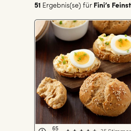
51
Ergebnis(se) für
Fini’s Fein
65