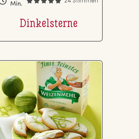
24 Stimmen
Min.
Din­kels­ter­ne