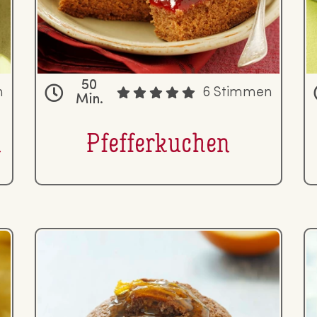
50
n
6 Stimmen
Min.
n
Pfef­fer­ku­chen