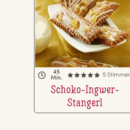
45
5 Stimme
Min.
Schoko-Ingwer-
Stangerl