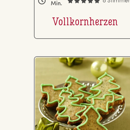
8 Stimme
Min.
Voll­korn­her­zen