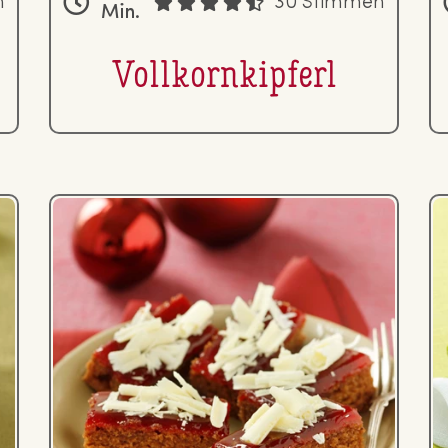
n
30 Stimmen
Min.
Voll­korn­kip­ferl