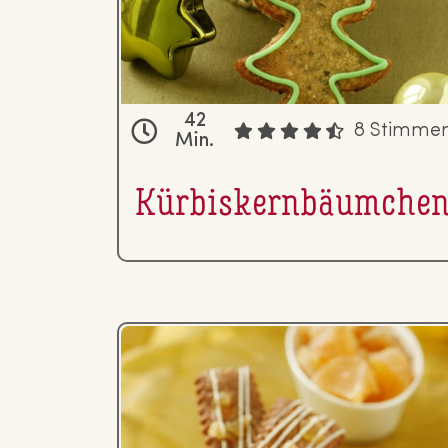
42
8 Stimme
Min.
Kür­bis­kern­bäum­che