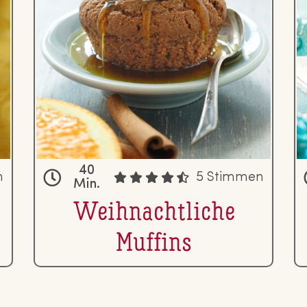
40
n
5 Stimmen
Min.
Weih­nacht­li­che
Muffins