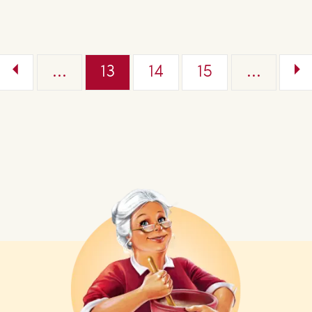
...
13
14
15
...