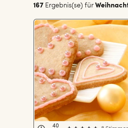
167
Ergebnis(se) für
Weihnacht
40