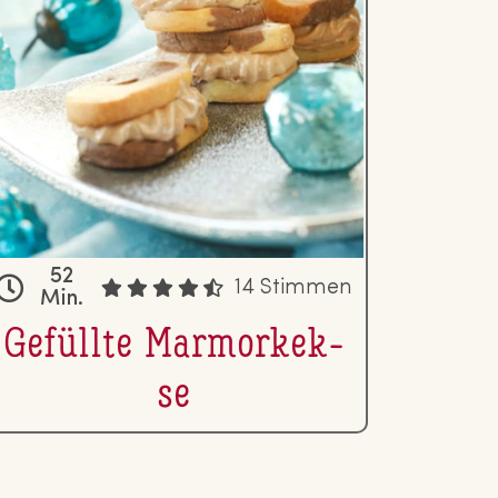
52
14 Stimmen
Min.
Gefüllte Mar­mor­kek­
se