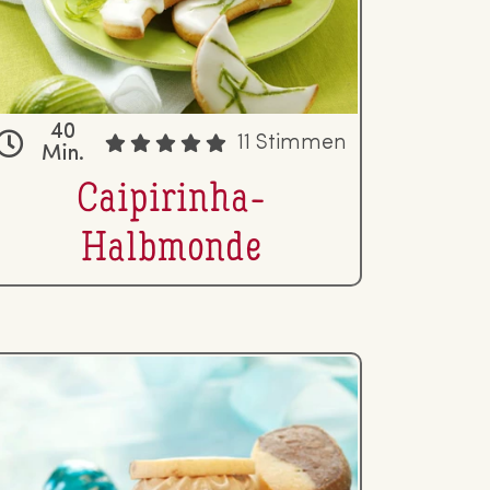
40
11 Stimmen
Min.
Cai­pi­rin­ha-
Halbmonde