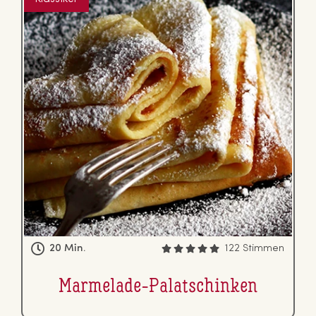
20 Min.
122 Stimmen
Marmelade-Pa­la­tschin­ken