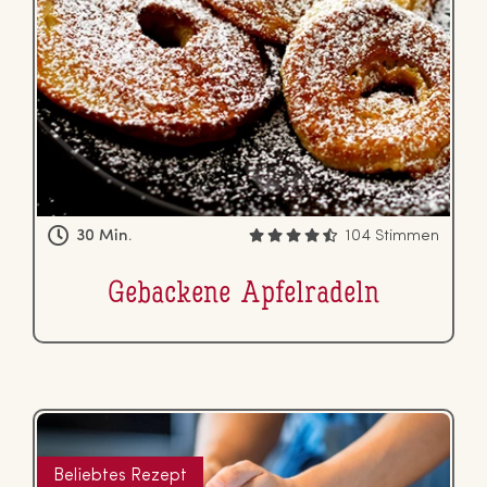
30 Min.
104 Stimmen
Gebackene Ap­fel­ra­deln
Beliebtes Rezept