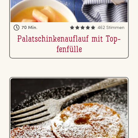
70 Min.
462 Stimmen
Pa­la­tschin­ken­auf­lauf mit Top­
fen­fül­le