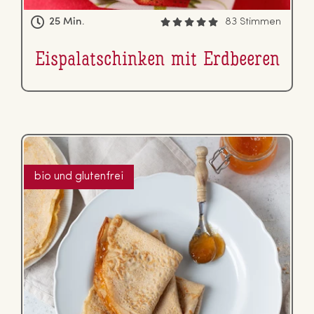
25 Min.
83 Stimmen
Eis­pa­la­tschin­ken mit Erdbeeren
bio und glutenfrei