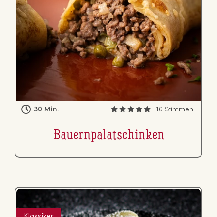
30 Min.
16 Stimmen
Bau­ern­pa­la­tschin­ken
Klassiker