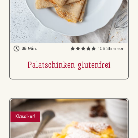
35 Min.
106 Stimmen
Pa­la­tschin­ken glu­ten­frei
Klassiker!