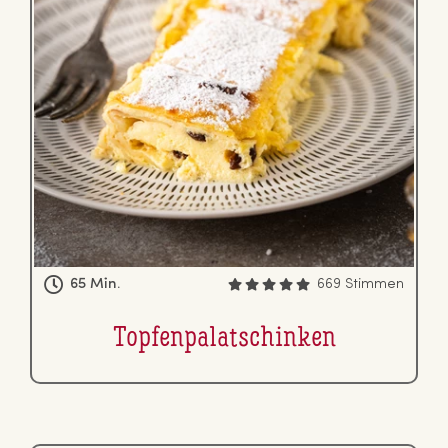
65 Min.
669 Stimmen
Top­fen­pa­la­tschin­ken