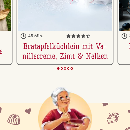
45 Min.
Brat­ap­fel­küch­lein mit Va­
e
nille­creme, Zimt & Nelken