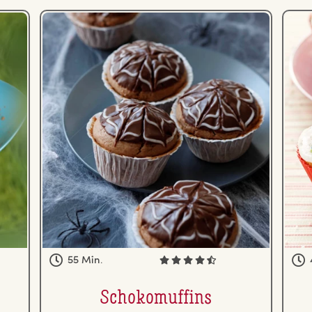
55 Min.
Scho­komuf­fins