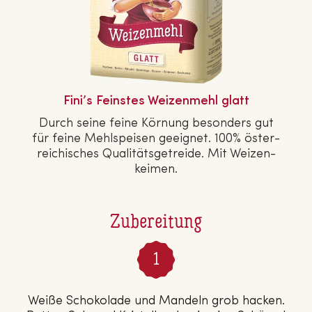
Fini’s Feinstes Wei­zen­mehl glatt
Durch seine feine Körnung besonders gut
für feine Mehl­spei­sen geeignet. 100% ös­ter­
rei­chi­sches Qua­li­täts­ge­trei­de. Mit Wei­zen­
kei­men.
Zubereitung
Weiße Schokolade und Mandeln grob hacken.