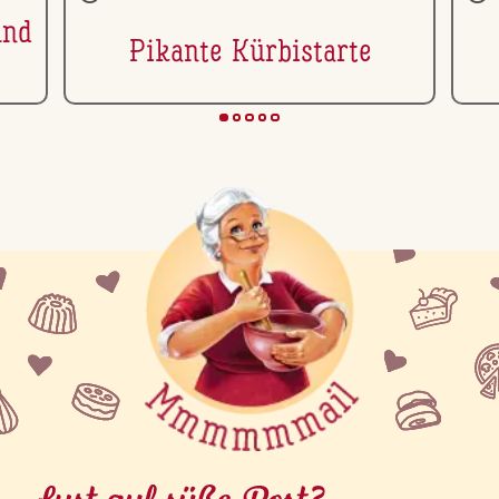
und
Pikante Kür­bi­star­te