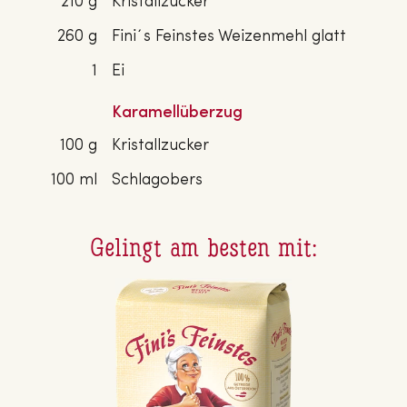
210 g
Kristallzucker
260 g
Fini´s Feinstes Weizenmehl glatt
1
Ei
Karamellüberzug
100 g
Kristallzucker
100 ml
Schlagobers
Gelingt am besten mit: