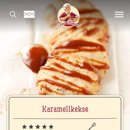
Ka­ra­mell­kek­se