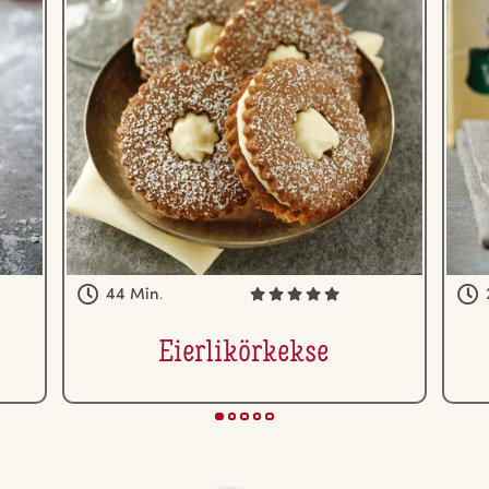
44 Min.
Ei­er­li­kör­kek­se