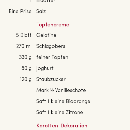
1
Eidotter
Eine Prise
Salz
Topfencreme
5 Blatt
Gelatine
270 ml
Schlagobers
330 g
feiner Topfen
80 g
Joghurt
120 g
Staubzucker
Mark ½ Vanilleschote
Saft 1 kleine Bioorange
Saft 1 kleine Zitrone
Karotten-Dekoration