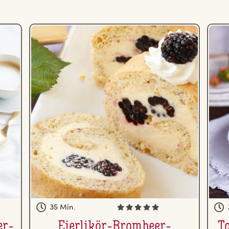
35 Min.
er­
Eierlikör-Brombeer-
To