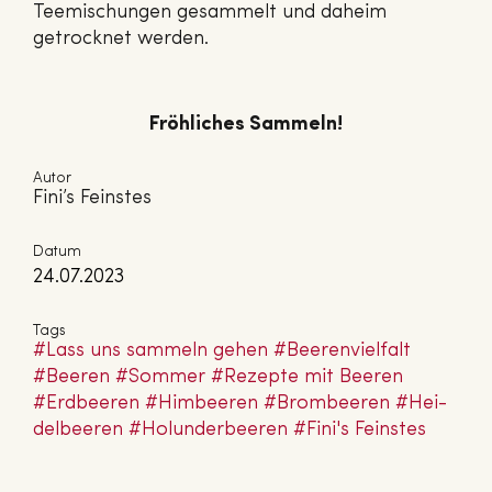
Teemischungen gesammelt und daheim
getrocknet werden.
Fröhliches Sammeln!
Autor
Fini’s Feinstes
Datum
24.07.2023
Tags
#Lass uns sammeln gehen
#Bee­ren­viel­falt
#Beeren
#Sommer
#Rezepte mit Beeren
#Erdbeeren
#Himbeeren
#Brom­bee­ren
#Hei­
del­bee­ren
#Ho­lun­der­bee­ren
#Fini's Feinstes