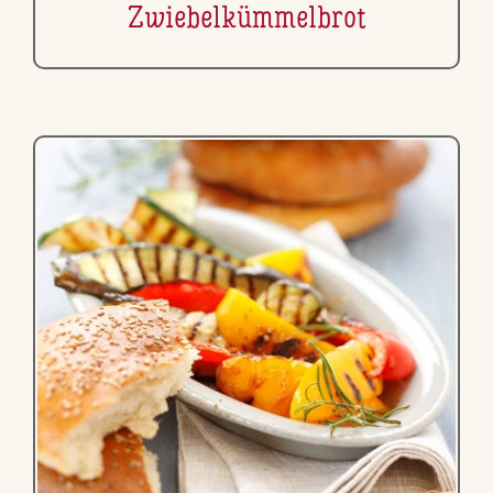
Zwie­bel­küm­mel­brot