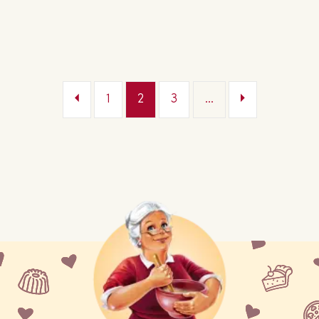
1
2
3
...