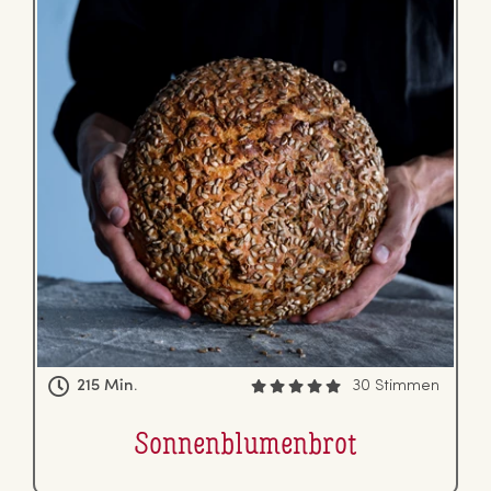
215 Min.
30 Stimmen
Son­nen­blu­men­brot