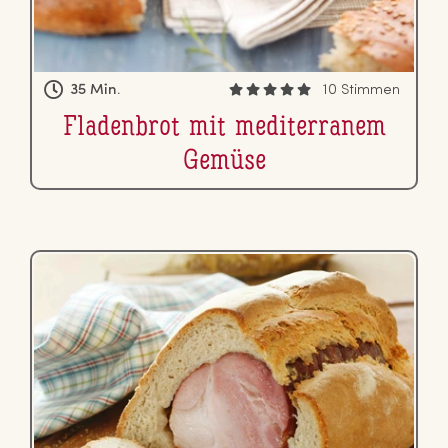
35 Min.
10 Stimmen
Fla­den­brot mit me­di­ter­ra­nem
Gemüse