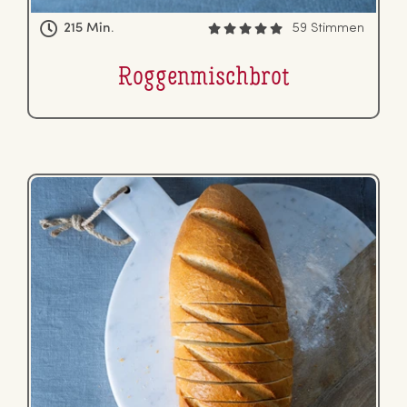
215 Min.
59 Stimmen
Rog­gen­misch­brot