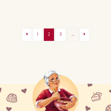
1
2
3
...