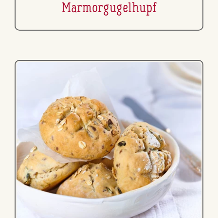
Mar­mor­gu­gel­hupf