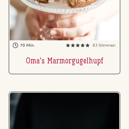
70 Min.
83 Stimmen
Oma’s Mar­mor­gu­gel­hupf