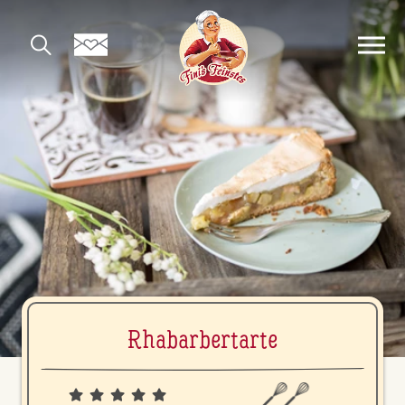
Rha­bar­bert­ar­te