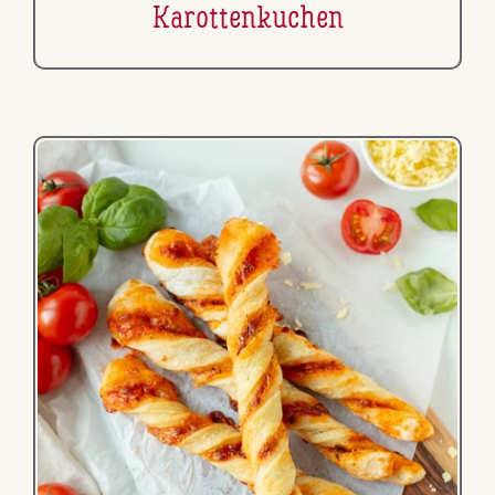
Ka­rot­ten­ku­chen