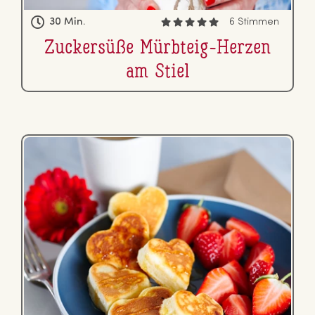
30 Min.
6 Stimmen
Zu­cker­sü­ße Mürbteig-Herzen
am Stiel