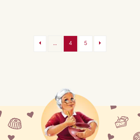
...
4
5