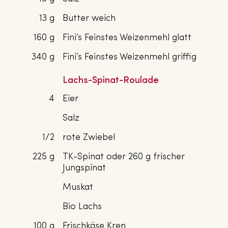
13 g
Butter weich
160 g
Fini’s Feinstes Weizenmehl glatt
340 g
Fini’s Feinstes Weizenmehl griffig
Lachs-Spinat-Roulade
4
Eier
Salz
1/2
rote Zwiebel
225 g
TK-Spinat oder 260 g frischer
Jungspinat
Muskat
Bio Lachs
100 g
Frischkäse Kren