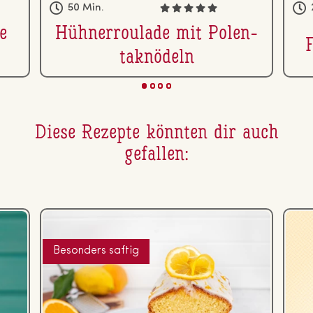
50 Min.
e
Hüh­ner­rou­la­de mit Po­len­
ta­knö­deln
Diese Rezepte könnten dir auch
gefallen:
Besonders saftig