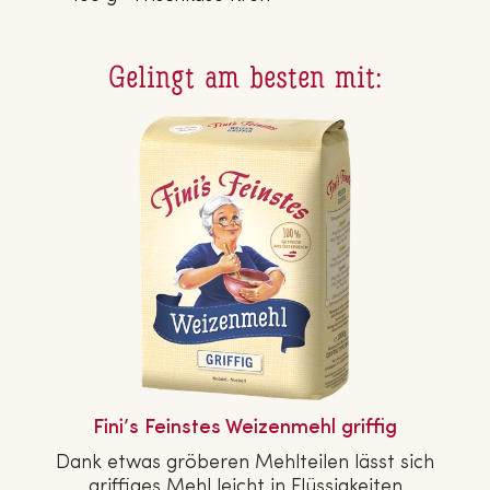
Gelingt am besten mit:
Fini’s Feinstes Wei­zen­mehl griffig
Dank etwas gröberen Mehl­tei­len lässt sich
griffiges Mehl leicht in Flüs­sig­kei­ten