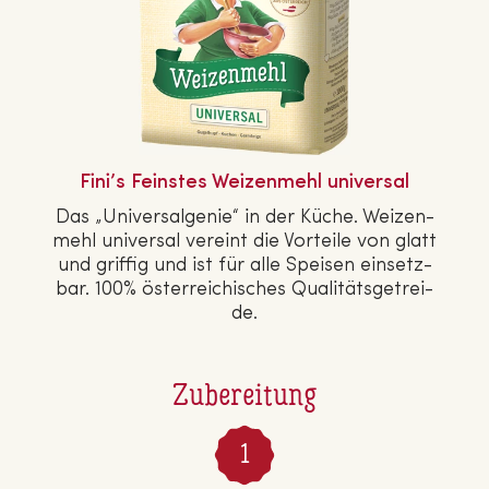
Fini’s Feinstes Wei­zen­mehl universal
Das „Uni­ver­sal­ge­nie“ in der Küche. Wei­zen­
mehl universal vereint die Vorteile von glatt
und griffig und ist für alle Speisen ein­setz­
bar. 100% ös­ter­rei­chi­sches Qua­li­täts­ge­trei­
de.
Zubereitung