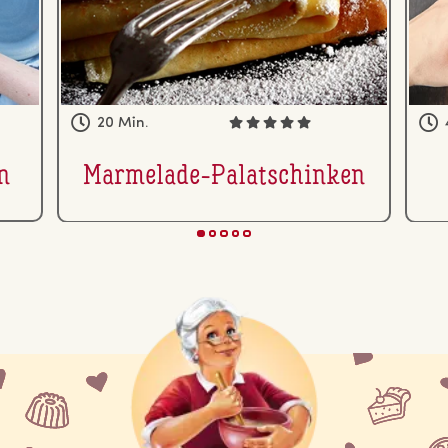
20 Min.
n
Marmelade-Pa­la­tschin­ken