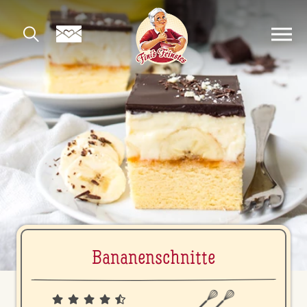
Ba­na­nen­schnit­te