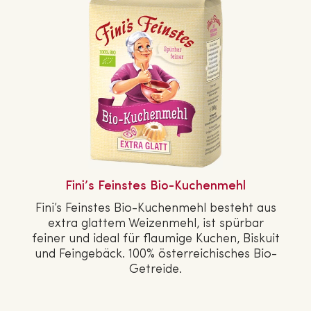
Fini’s Feinstes Bio-Ku­chen­mehl
Fini’s Feinstes Bio-Ku­chen­mehl besteht aus
extra glattem Wei­zen­mehl, ist spürbar
feiner und ideal für flaumige Kuchen, Biskuit
und Fein­ge­bäck. 100% ös­ter­rei­chi­sches Bio-
Getreide.