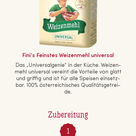
Fini’s Feinstes Wei­zen­mehl universal
Das „Uni­ver­sal­ge­nie“ in der Küche. Wei­zen­
mehl universal vereint die Vorteile von glatt
und griffig und ist für alle Speisen ein­setz­
bar. 100% ös­ter­rei­chi­sches Qua­li­täts­ge­trei­
de.
Zubereitung