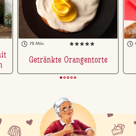
75 Min.
it
Getränkte Oran­gen­tor­te
n