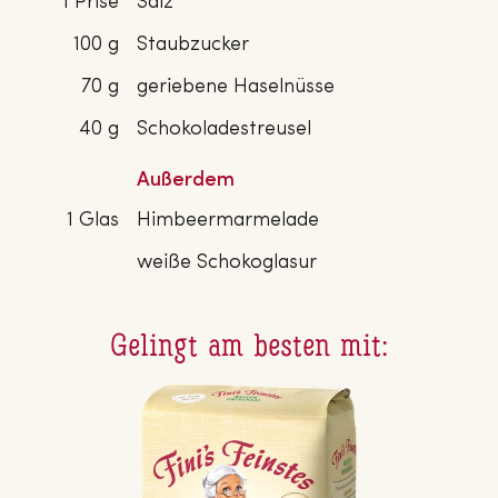
1 Prise
Salz
100 g
Staubzucker
70 g
geriebene Haselnüsse
40 g
Schokoladestreusel
Außerdem
1 Glas
Himbeermarmelade
weiße Schokoglasur
Gelingt am besten mit: