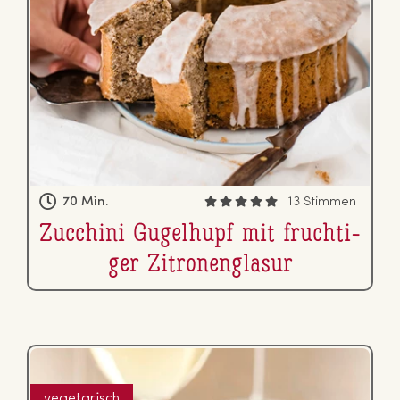
70 Min.
13 Stimmen
Zucchini Gugelhupf mit fruch­ti­
ger Zi­tro­nen­gla­sur
vegetarisch