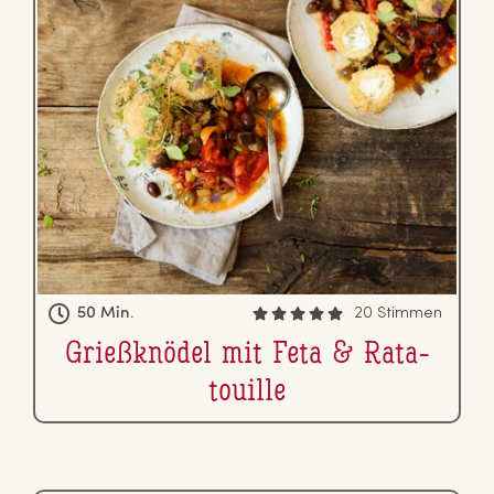
50 Min.
20 Stimmen
Grie­ß­knö­del mit Feta & Ra­ta­
touille