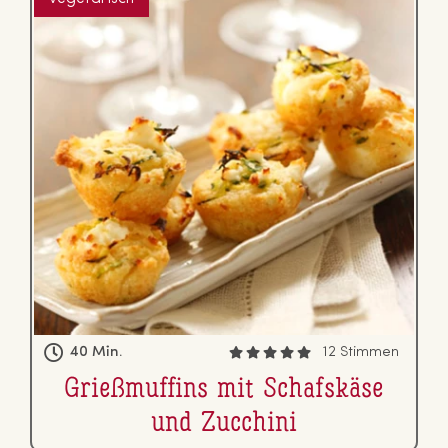
40 Min.
12 Stimmen
Grie­ßmuf­fins mit Schafs­kä­se
und Zucchini