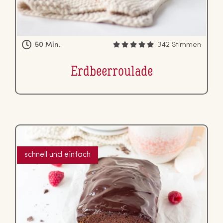
50 Min.
342 Stimmen
Erd­beer­rou­la­de
schnell und einfach