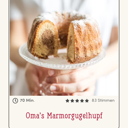
70 Min.
83 Stimmen
Oma’s Mar­mor­gu­gel­hupf