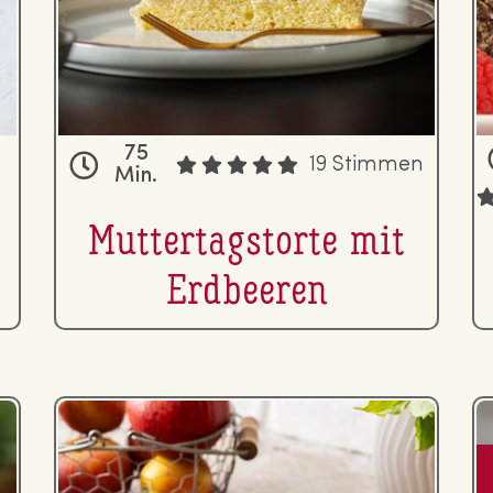
75
19 Stimmen
Min.
Mut­ter­tags­tor­te mit
Erdbeeren