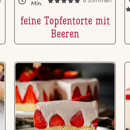
n
6 Stimmen
Min.
feine Top­fen­tor­te mit
Beeren