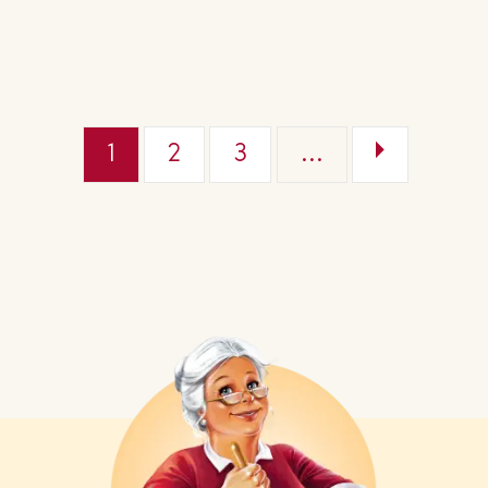
1
2
3
...