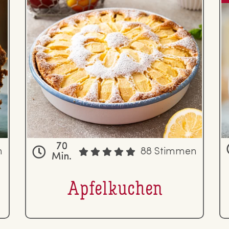
70
n
88 Stimmen
Min.
Ap­fel­ku­chen