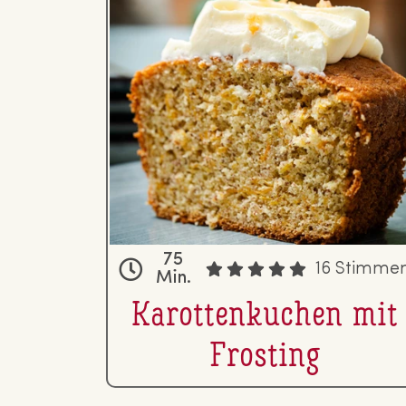
75
16 Stimme
Min.
Ka­rot­ten­ku­chen mit
Frosting