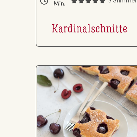
3 Stimme
Min.
Kar­di­nal­schnit­te