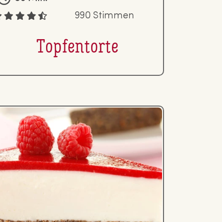
990 Stimmen
Top­fen­tor­te