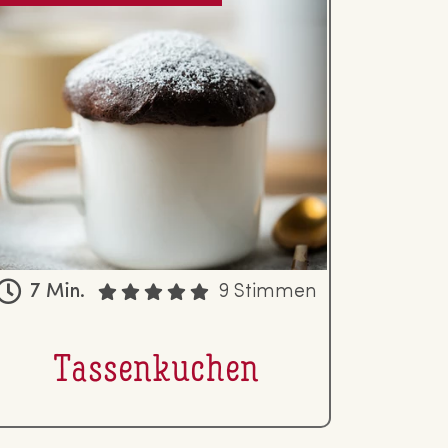
7 Min.
9 Stimmen
Tas­sen­ku­chen