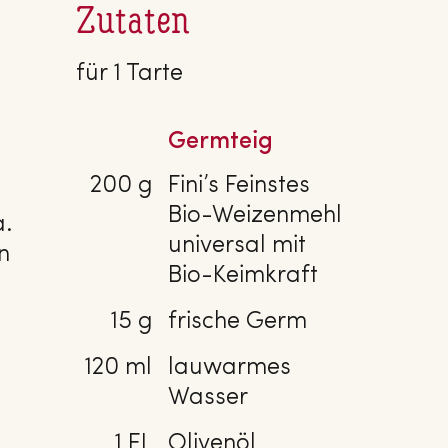
Zutaten
für 1 Tarte
Germteig
200 g
Fini’s Feinstes
Bio-Weizenmehl
a.
universal mit
n
Bio-Keimkraft
15 g
frische Germ
120 ml
lauwarmes
Wasser
1 EL
Olivenöl