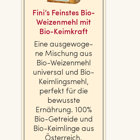
Fini’s Feinstes Bio-
Wei­zen­mehl mit
Bio-Keimkraft
Eine aus­ge­wo­ge­
ne Mischung aus
Bio-Wei­zen­mehl
universal und Bio-
Keim­lings­mehl,
perfekt für die
bewusste
Ernährung. 100%
Bio-Getreide und
Bio-Keimlinge aus
Ös­ter­reich.