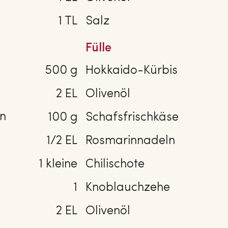
1 TL
Salz
Fülle
500 g
Hokkaido-Kürbis
2 EL
Olivenöl
en
100 g
Schafsfrischkäse
1/2 EL
Rosmarinnadeln
1 kleine
Chilischote
1
Knoblauchzehe
2 EL
Olivenöl