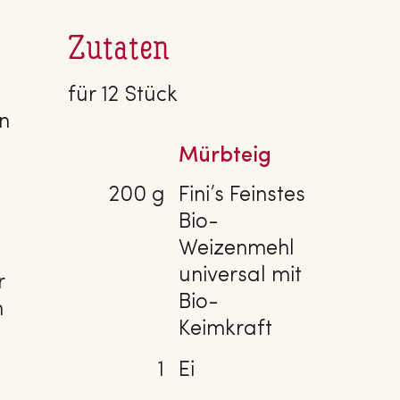
Zutaten
für 12 Stück
n
Mürbteig
200 g
Fini’s Feinstes
Bio-
Weizenmehl
universal mit
r
Bio-
n
Keimkraft
1
Ei