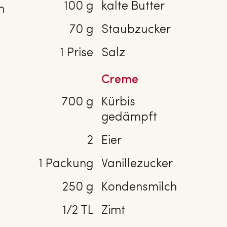
100 g
kalte Butter
n
70 g
Staubzucker
1 Prise
Salz
Creme
700 g
Kürbis
gedämpft
2
Eier
1 Packung
Vanillezucker
250 g
Kondensmilch
1/2 TL
Zimt