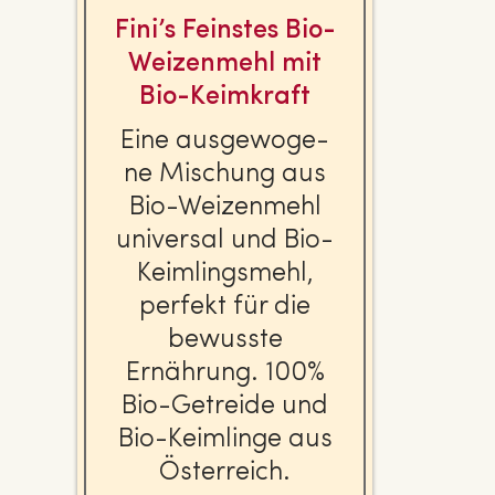
Fini’s Feinstes Bio-
Wei­zen­mehl mit
Bio-Keimkraft
Eine aus­ge­wo­ge­
ne Mischung aus
Bio-Wei­zen­mehl
universal und Bio-
Keim­lings­mehl,
perfekt für die
bewusste
Ernährung. 100%
Bio-Getreide und
Bio-Keimlinge aus
Ös­ter­reich.