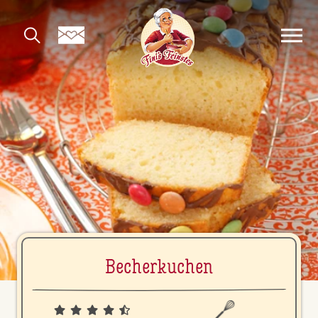
Be­cher­ku­chen