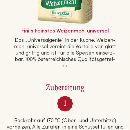
Fini’s Feinstes Wei­zen­mehl universal
Das „Uni­ver­sal­ge­nie“ in der Küche. Wei­zen­
mehl universal vereint die Vorteile von glatt
und griffig und ist für alle Speisen ein­setz­
bar. 100% ös­ter­rei­chi­sches Qua­li­täts­ge­trei­
de.
Zubereitung
Backrohr auf 170 °C (Ober- und Unterhitze)
vorheizen. Alle Zutaten in eine Schüssel füllen und