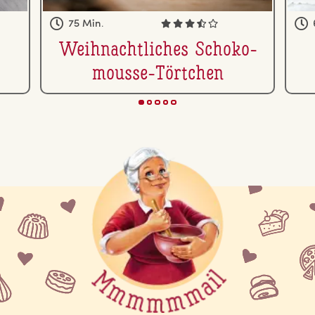
75 Min.
Weih­nacht­li­ches Scho­ko­
mousse-Törtchen