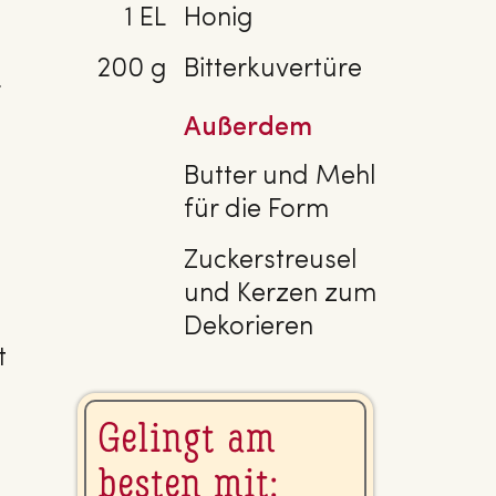
1 EL
Honig
200 g
Bitterkuvertüre
Außerdem
Butter und Mehl
für die Form
Zuckerstreusel
und Kerzen zum
Dekorieren
t
Gelingt am
besten mit: