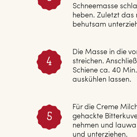
Schneemasse schlag
heben. Zuletzt das
behutsam unterzie
Die Masse in die vo
streichen. Anschlie
Schiene ca. 40 Min
auskühlen lassen.
Für die Creme Milch
gehackte Bitterkuv
nehmen und lauwarm
und unterziehen.