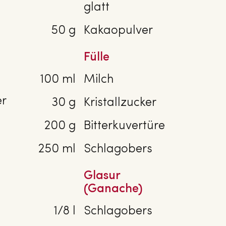
glatt
50 g
Kakaopulver
Fülle
100 ml
Milch
er
30 g
Kristallzucker
200 g
Bitterkuvertüre
250 ml
Schlagobers
Glasur
(Ganache)
1/8 l
Schlagobers