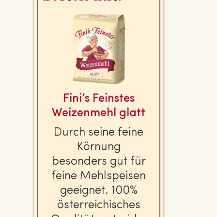
Fini’s Feinstes
Wei­zen­mehl glatt
Durch seine feine
Körnung
besonders gut für
feine Mehl­spei­sen
geeignet. 100%
ös­ter­rei­chi­sches