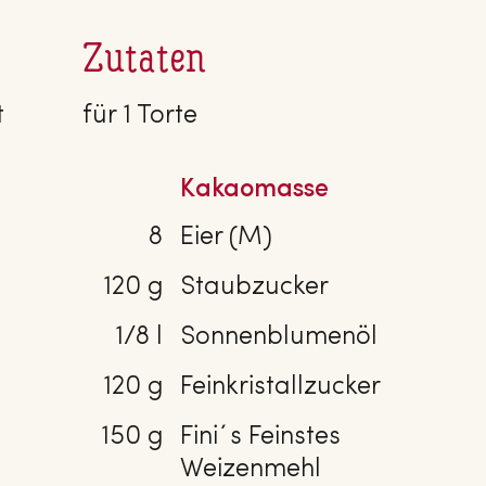
Zutaten
t
für 1 Torte
Kakaomasse
8
Eier (M)
120 g
Staubzucker
1/8 l
Sonnenblumenöl
120 g
Feinkristallzucker
150 g
Fini´s Feinstes
Weizenmehl