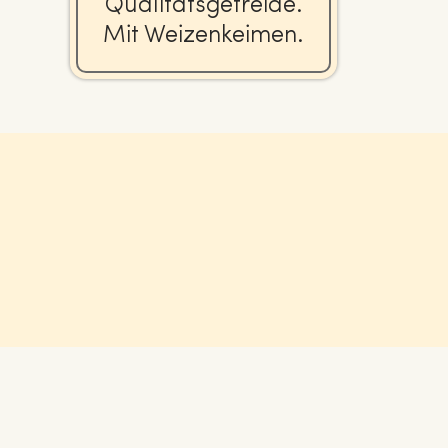
Qua­li­täts­ge­trei­de.
Mit Wei­zen­kei­men.