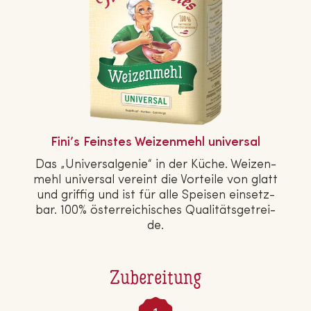
Fini’s Feinstes Wei­zen­mehl universal
Das „Uni­ver­sal­ge­nie“ in der Küche. Wei­zen­
mehl universal vereint die Vorteile von glatt
und griffig und ist für alle Speisen ein­setz­
bar. 100% ös­ter­rei­chi­sches Qua­li­täts­ge­trei­
de.
Zubereitung