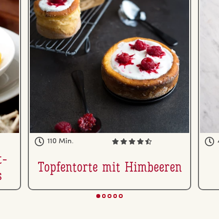
110 Min.
t­
Top­fen­tor­te mit Himbeeren
s