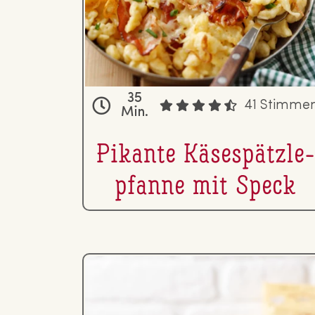
35
41 Stimme
Min.
Pikante Kä­se­spätzle­
pfan­ne mit Speck