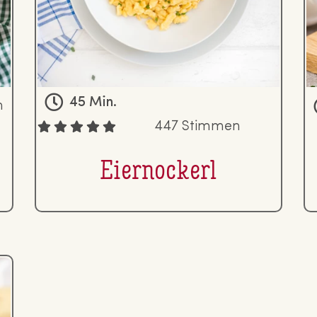
45 Min.
n
447 Stimmen
Ei­er­no­ckerl