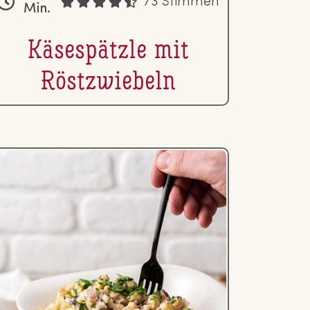
73 Stimmen
Min.
Kä­se­spätz­le mit
Röst­zwie­beln