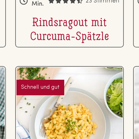
23 Stimmen
Min.
Rinds­ra­gout mit
Curcuma-Spätzle
Schnell und gut