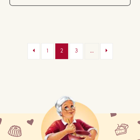
1
2
3
...