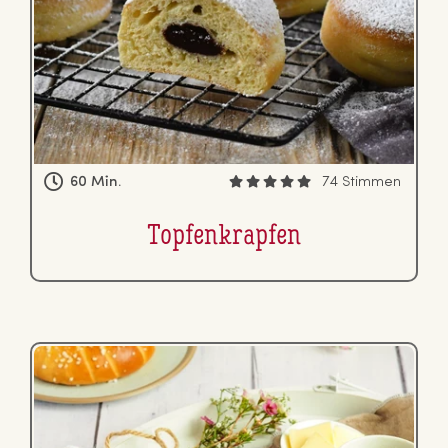
60 Min.
74 Stimmen
Top­fen­krap­fen