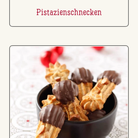
Pis­ta­zi­en­schne­cken