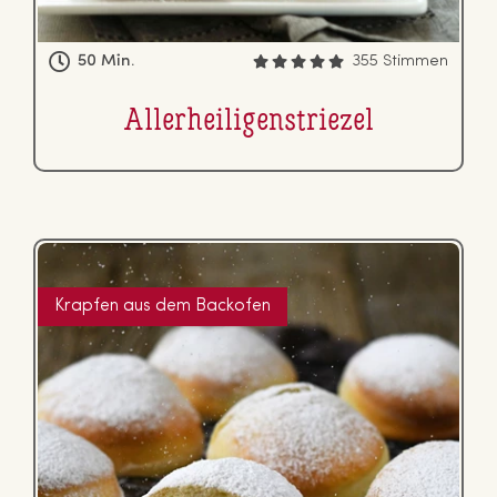
50 Min.
355 Stimmen
Al­ler­hei­li­gen­s­trie­zel
Krapfen aus dem Backofen