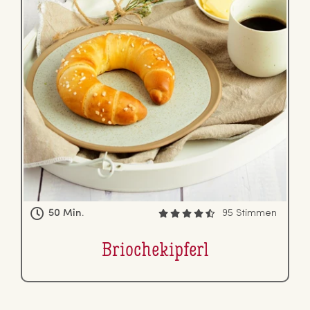
50 Min.
95 Stimmen
Brio­che­kip­ferl