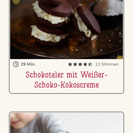
29 Min.
23 Stimmen
Scho­ko­ta­ler mit Weißer-
Schoko-Ko­ko­screme