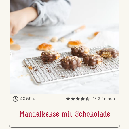
42 Min.
19 Stimmen
Man­del­kek­se mit Scho­ko­la­de