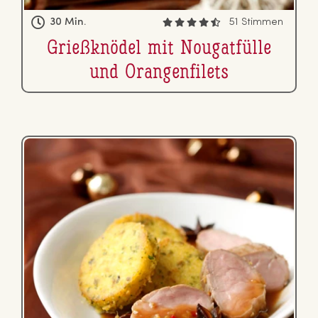
30 Min.
51 Stimmen
Grie­ß­knö­del mit Nou­gat­fül­le
und Oran­gen­fi­lets