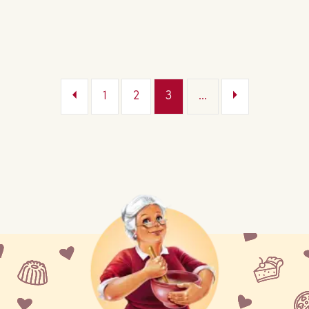
1
2
3
...