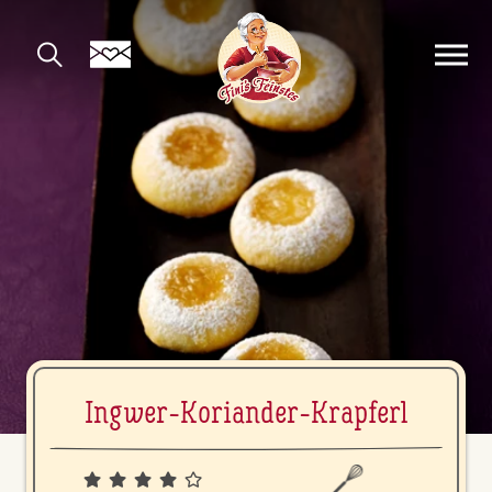
Ingwer-Koriander-Krapferl