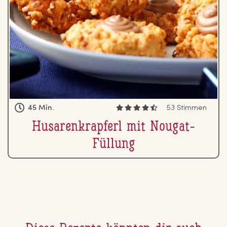
45 Min.
53 Stimmen
Hu­sa­ren­krap­ferl mit Nougat-
Füllung