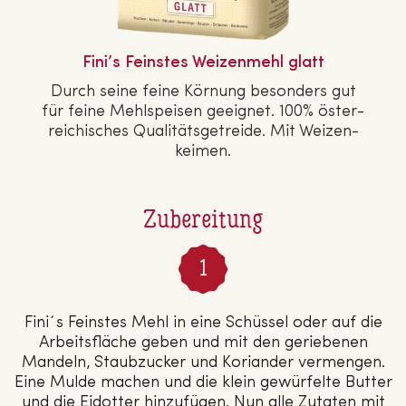
Fini’s Feinstes Wei­zen­mehl glatt
Durch seine feine Körnung besonders gut
für feine Mehl­spei­sen geeignet. 100% ös­ter­
rei­chi­sches Qua­li­täts­ge­trei­de. Mit Wei­zen­
kei­men.
Zubereitung
Fini´s Feinstes Mehl in eine Schüssel oder auf die
Arbeitsfläche geben und mit den geriebenen
Mandeln, Staubzucker und Koriander vermengen.
Eine Mulde machen und die klein gewürfelte Butter
und die Eidotter hinzufügen. Nun alle Zutaten mit