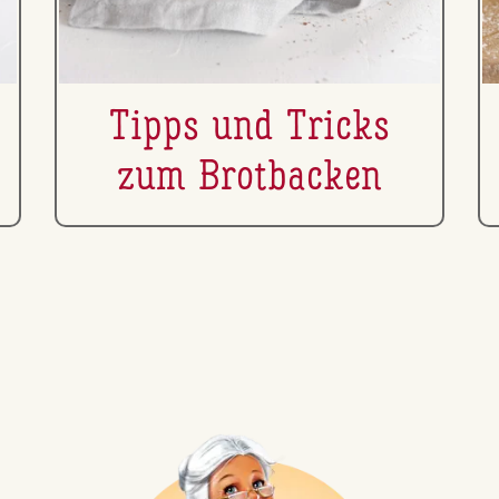
Tipps und Tricks
zum Brot­ba­cken
z