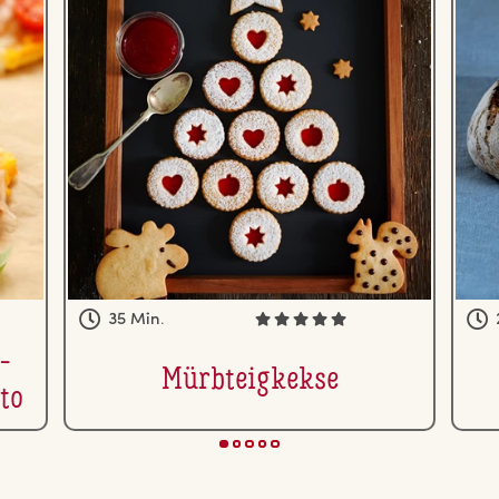
35 Min.
l­
Mürb­teig­kek­se
­to