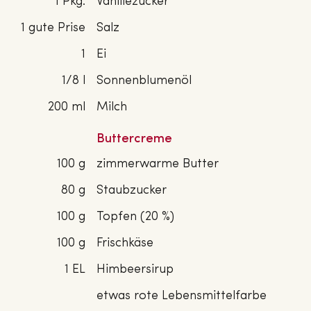
1 Pkg.
Vanillezucker
1 gute Prise
Salz
1
Ei
1/8 l
Sonnenblumenöl
200 ml
Milch
Buttercreme
100 g
zimmerwarme Butter
80 g
Staubzucker
100 g
Topfen (20 %)
100 g
Frischkäse
1 EL
Himbeersirup
etwas rote Lebensmittelfarbe