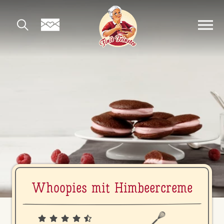
Whoopies mit Him­beer­creme