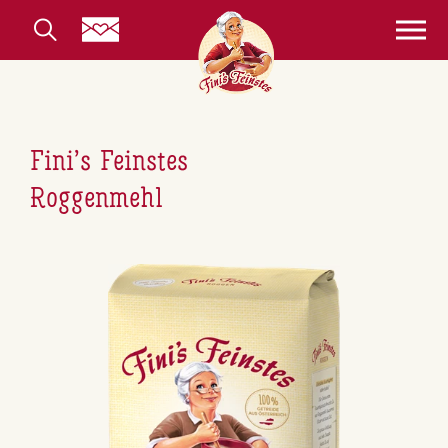
Fini’s Feinstes
Rog­gen­mehl