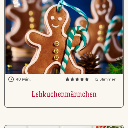
40 Min.
12 Stimmen
Leb­ku­chen­männ­chen