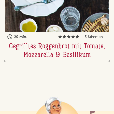
20 Min.
5 Stimmen
Ge­grill­tes Rog­gen­brot mit Tomate,
Moz­za­rel­la & Basilikum