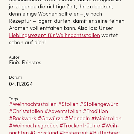
jetzt genau die richtige Zeit, ihn zu backen,
denn einige Wochen sollte er – je nach
Rezeptur – lagern dürfen, damit er seine feinen
Aromen voll entfalten kann. Also los: Unser
Lieb­lings­re­zept für Weih­nachts­stol­len
wartet
schon auf dich!
Autor
Fini’s Feinstes
Datum
04.11.2024
Tags
#Weih­nachts­stol­len
#Stollen
#Stol­len­ge­würz
#Christ­stol­len
#Ad­vent­stol­len
#Tradition
#Backwerk
#Gewürze
#Mandeln
#Mi­nis­tol­len
#Weih­nachts­ge­bäck
#Tro­cken­früch­te
#Weih­
nach­ten
#Christ­kind
#Fas­ten­zeit
#But­ter­brief