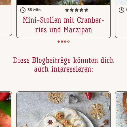
35 Min.
Mini-Stollen mit Cran­ber­
ries und Marzipan
Diese Blog­bei­trä­ge könnten dich
auch in­ter­es­sie­ren: