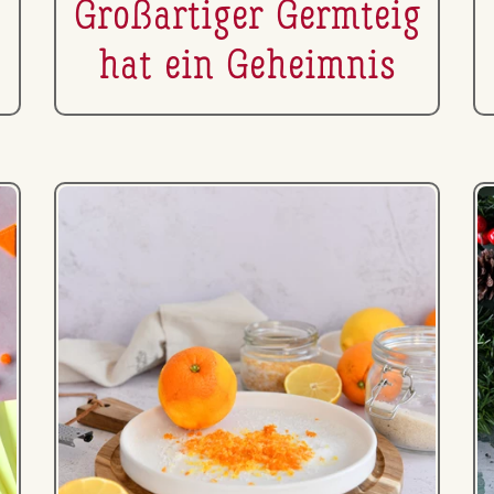
Gro­ß­ar­ti­ger Germteig
hat ein Geheimnis