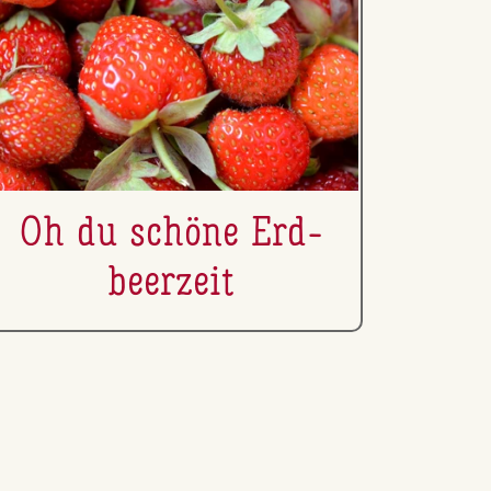
Oh du schöne Erd­
beer­zeit