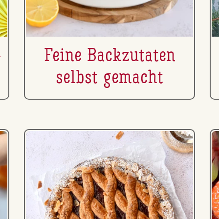
­
Feine Back­zu­ta­ten
selbst gemacht