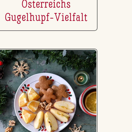
Ös­ter­reichs
Gugelhupf-Vielfalt