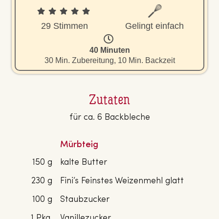
29 Stimmen
Gelingt einfach
40 Minuten
30 Min. Zubereitung, 10 Min. Backzeit
Zutaten
für ca. 6 Backbleche
Mürbteig
150 g
kalte Butter
230 g
Fini’s Feinstes Weizenmehl glatt
100 g
Staubzucker
1 Pkg.
Vanillezucker