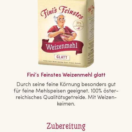
Fini’s Feinstes Wei­zen­mehl glatt
Durch seine feine Körnung besonders gut
für feine Mehl­spei­sen geeignet. 100% ös­ter­
rei­chi­sches Qua­li­täts­ge­trei­de. Mit Wei­zen­
kei­men.
Zubereitung