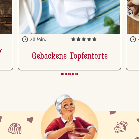
70 Min.
&
Gebackene Top­fen­tor­te