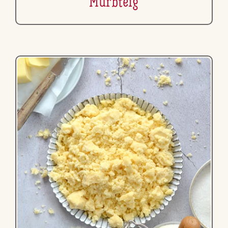
Mürbteig