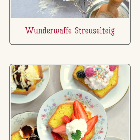
Wun­der­waf­fe Streu­sel­teig