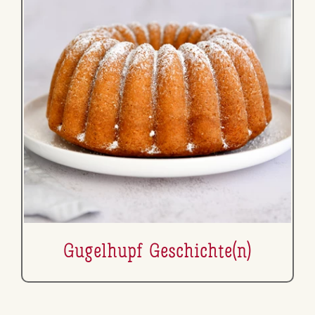
Gugelhupf Ge­schich­te(n)